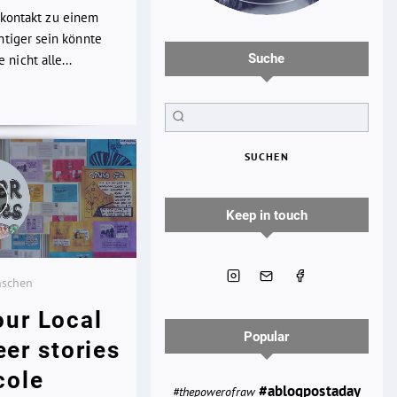
kkontakt zu einem
chtiger sein könnte
Suche
nicht alle...
SUCHEN
Keep in touch
nschen
our Local
Popular
eer stories
cole
#ablogpostaday
#thepowerofraw