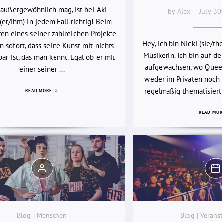
 außergewöhnlich mag, ist bei Aki
by Alex
July 3
(er/ihm) in jedem Fall richtig! Beim
en eines seiner zahlreichen Projekte
Hey, ich bin Nicki (sie/th
 sofort, dass seine Kunst mit nichts
Musikerin. Ich bin auf d
bar ist, das man kennt. Egal ob er mit
aufgewachsen, wo Quee
einer seiner ...
weder im Privaten noch i
regelmäßig thematisiert
READ MORE
READ MO
Blog | Menschen
Blog | Verans