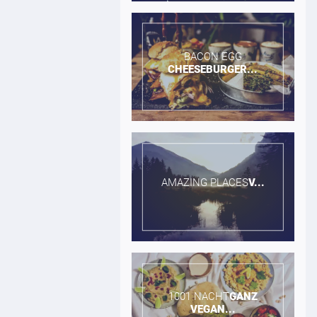
BACON EGG​
CHEESEBURGER...
AMAZING PLACES​
V...
1001 NACHT​
GANZ
VEGAN...