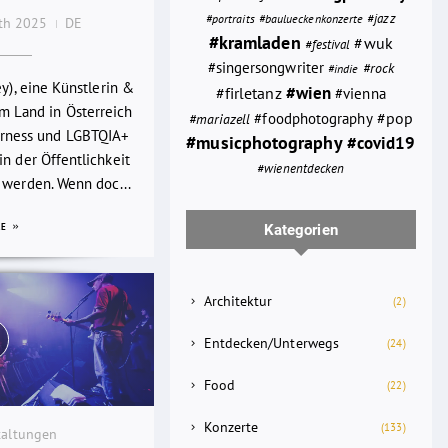
#portraits
#jazz
#baulueckenkonzerte
0th 2025
DE
#kramladen
#wuk
#festival
#singersongwriter
#rock
#indie
ey), eine Künstlerin &
#wien
#firletanz
#vienna
em Land in Österreich
#foodphotography
#pop
#mariazell
rness und LGBTQIA+
#musicphotography
#covid19
n der Öffentlichkeit
#wienentdecken
 werden. Wenn doc...
Kategorien
RE
Architektur
(2)
Entdecken/Unterwegs
(24)
Food
(22)
Konzerte
(133)
taltungen