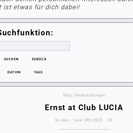
ist etwas für dich dabei!
Suchfunktion:
SUCHEN
ZURÜCK
DATUM
TAGS
Blog | Veranstaltungen
Ernst at Club LUCIA
by Alex
June 18th 2026
DE