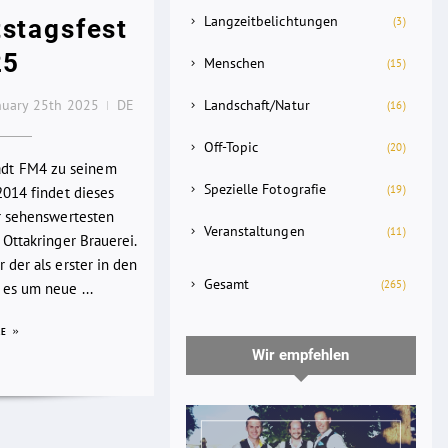
Langzeitbelichtungen
stagsfest
(3)
25
Menschen
(15)
nuary 25th 2025
DE
Landschaft/Natur
(16)
Off-Topic
(20)
lädt FM4 zu seinem
Spezielle Fotografie
(19)
2014 findet dieses
er sehenswertesten
Veranstaltungen
(11)
 Ottakringer Brauerei.
 der als erster in den
Gesamt
(265)
es um neue ...
RE
Wir empfehlen