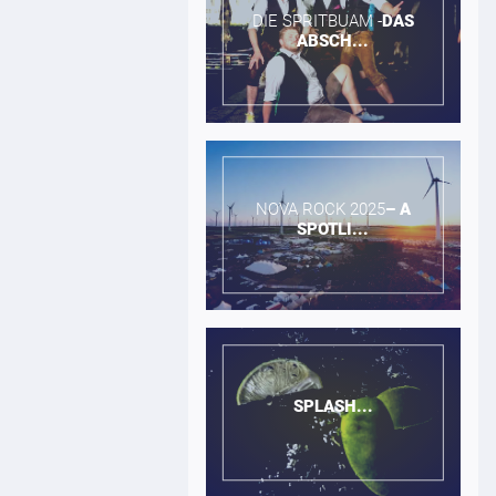
DIE SPRITBUAM -​
DAS
ABSCH...
NOVA ROCK 2025​
–
A
SPOTLI...
SPLASH...