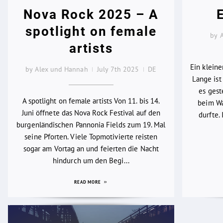
Nova Rock 2025 – A
spotlight on female
by 
artists
Ein klein
by Alex und Hannah
July 7th 2025
DE
Lange ist 
es gest
A spotlight on female artists Von 11. bis 14.
beim Wa
Juni öffnete das Nova Rock Festival auf den
durfte.
burgenländischen Pannonia Fields zum 19. Mal
seine Pforten. Viele Topmotivierte reisten
sogar am Vortag an und feierten die Nacht
hindurch um den Begi...
READ MORE