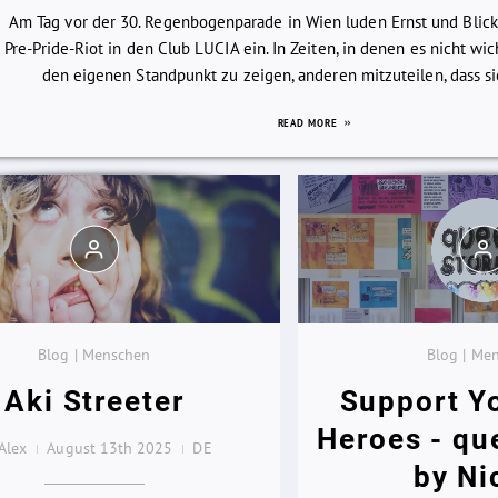
Am Tag vor der 30. Regenbogenparade in Wien luden Ernst und Blic
Pre-Pride-Riot in den Club LUCIA ein. In Zeiten, in denen es nicht wi
den eigenen Standpunkt zu zeigen, anderen mitzuteilen, dass sie 
READ MORE
Blog | Menschen
Blog | Me
Aki Streeter
Support Y
Heroes - qu
Alex
August 13th 2025
DE
by Ni