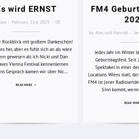
Es wird ERNST
FM4 Geburt
20
Alex
February 21st 2025
DE
by Alex und Hannah
Ja
er Rückblick mit großem Dankeschön!
es her, aber es fühlt sich an als wäre
Jedes Jahr im Winter 
ern gewesen als ich Nicki und Dan
Geburtstagsfest. Seit 
ves Vienna Festival kennenlernen
Spektakel in einer d
 Ins Gespräch kamen wir über Nic...
Locations Wiens statt, der
FM4 ist jener Radiosender
READ MORE
Sinn kommt, wenn 
READ MO