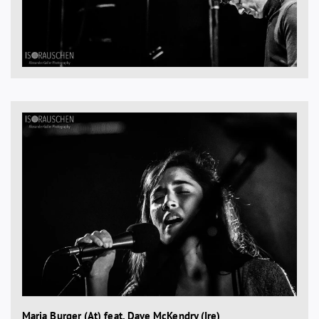
Maria Burger (At) feat. Dave McKendry (Ire)