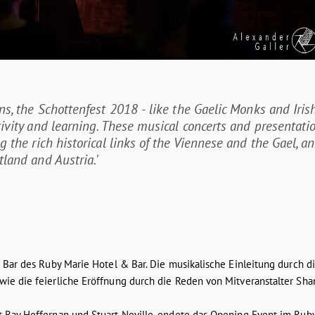
ons, the Schottenfest 2018 - like the Gaelic Monks and Irish
tivity and learning. These musical concerts and presentatio
ng the rich historical links of the Viennese and the Gael, a
tland and Austria.'
 Bar des Ruby Marie Hotel & Bar. Die musikalische Einleitung durch d
ie die feierliche Eröffnung durch die Reden von Mitveranstalter Sh
 Ray Heffernan und Stuart Neville, endete das Opening Event im Rub