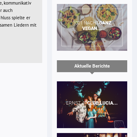
te, kommunikativ
er auch
hluss spielte er
1001 NACHT​
GANZ
nsamen Liedern mit
VEGAN...
Aktuelle Berichte
ERNST AT​
CLUB
LUCIA...