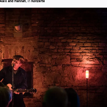
Alex and Hannah
, in
Konzerte
F1.4
35MM
ISO1600