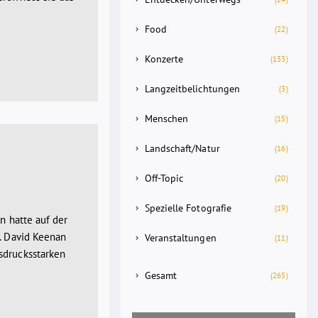
Food
(22)
Konzerte
(133)
Langzeitbelichtungen
(3)
Menschen
(15)
Landschaft/Natur
(16)
Off-Topic
(20)
Spezielle Fotografie
(19)
n hatte auf der
e. David Keenan
Veranstaltungen
(11)
sdrucksstarken
Gesamt
(265)