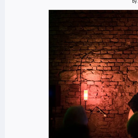
by
1/250S