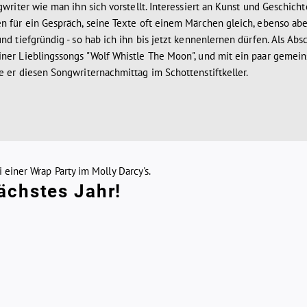
gwriter wie man ihn sich vorstellt. Interessiert an Kunst und Geschich
n für ein Gespräch, seine Texte oft einem Märchen gleich, ebenso ab
nd tiefgründig - so hab ich ihn bis jetzt kennenlernen dürfen. Als Absc
ner Lieblingssongs "Wolf Whistle The Moon", und mit ein paar gemei
e er diesen Songwriternachmittag im Schottenstiftkeller.
einer Wrap Party im Molly Darcy's.
ächstes Jahr!