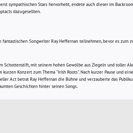
ßerst sympathischen Stars hervorhebt, endete auch dieser im Backroom
ptacts dazugesellten.
 fantastischen Songwriter Ray Heffernan teilnehmen, bevor es zum z
 Schottenstift, mit seinem hohen Gewölbe aus Ziegeln und toller Aku
m kurzen Konzert zum Thema "Irish Roots". Nach kurzer Pause und ein
izieller Act betrat Ray Heffernan die Bühne und verzauberte das Publik
äumten Geschichten hinter seinen Songs.