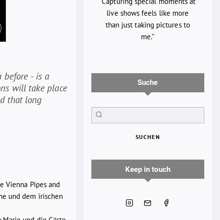
"Capturing special moments at
live shows feels like more
than just taking pictures to
me."
 before - is a
Suche
ns will take place
nd that long
SUCHEN
Keep in touch
ie Vienna Pipes and
ane und dem irischen
y Marie und die Gäste