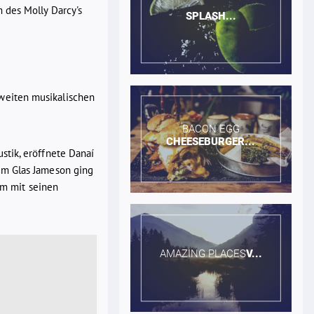
 des Molly Darcy's
SPLASH...
weiten musikalischen
BACON EGG​
CHEESEBURGER...
stik, eröffnete Danaí
em Glas Jameson ging
um mit seinen
AMAZING PLACES​
V...