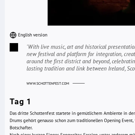
English version
'With live music, art and historical presentati
new festival and platform for integration, crea
around the first district and beyond, celebrati
lasting tradition and link between Ireland, Sco
WWW.SCHOTTENFEST.COM
Tag 1
Das dritte Schottenfest startete in gemütlichem Ambiente in der
Drums gehört genauso schon zum traditionellen Opening Event, w
Botschafter.
Nach einer kurzen Singer-Songwriter-Session, unter anderem mit