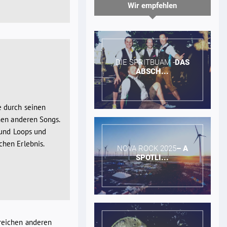
Wir empfehlen
DIE SPRITBUAM -​
DAS
ABSCH...
e durch seinen
nen anderen Songs.
 und Loops und
hen Erlebnis.
NOVA ROCK 2025​
–
A
SPOTLI...
lreichen anderen