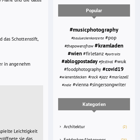
Popular
#musicphotography
#pop
#baulueckenkonzerte
 das Schottenstift,
#kramladen
#thepowerofraw
#wien
#firletanz
#portraits
#ablogpostaday
#wuk
#festival
der in angenehm
#covid19
#foodphotography
#rock
#mariazell
#wienentdecken
#jazz
#vienna
#singersongwriter
#indie
Kategorien
Architektur
(2)
pielte Leichtigkeit
röffnete sie das
Entdecken/Unterwegs
(24)