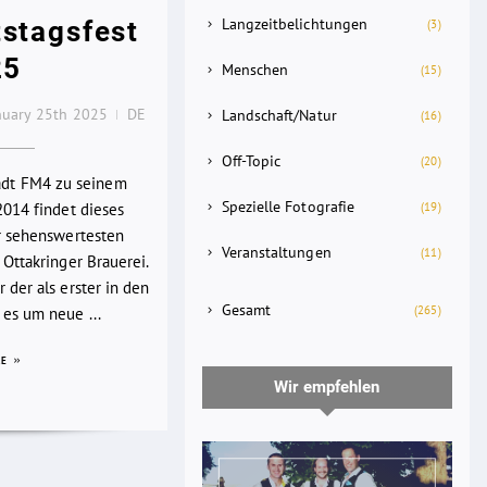
Langzeitbelichtungen
stagsfest
(3)
25
Menschen
(15)
nuary 25th 2025
DE
Landschaft/Natur
(16)
Off-Topic
(20)
lädt FM4 zu seinem
Spezielle Fotografie
(19)
2014 findet dieses
er sehenswertesten
Veranstaltungen
(11)
 Ottakringer Brauerei.
 der als erster in den
Gesamt
(265)
es um neue ...
RE
Wir empfehlen