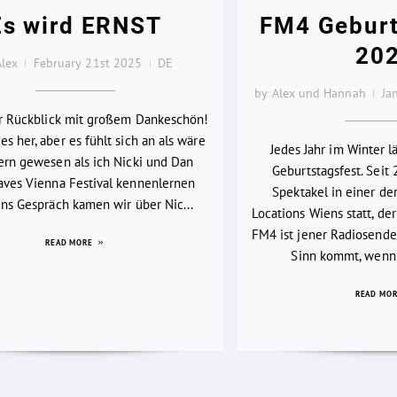
Es wird ERNST
FM4 Geburt
20
Alex
February 21st 2025
DE
by Alex und Hannah
Ja
er Rückblick mit großem Dankeschön!
es her, aber es fühlt sich an als wäre
Jedes Jahr im Winter 
ern gewesen als ich Nicki und Dan
Geburtstagsfest. Seit 
ves Vienna Festival kennenlernen
Spektakel in einer d
 Ins Gespräch kamen wir über Nic...
Locations Wiens statt, der
FM4 ist jener Radiosender
READ MORE
Sinn kommt, wenn 
READ MO