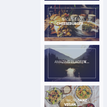
BACON EGG​
CHEESEBURGER...
AMAZING PLACES​
V...
1001 NACHT​
GANZ
VEGAN...