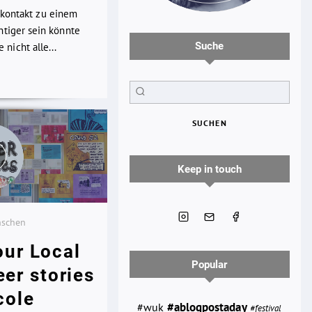
kkontakt zu einem
chtiger sein könnte
Suche
nicht alle...
SUCHEN
Keep in touch
nschen
our Local
Popular
eer stories
cole
#wuk
#ablogpostaday
#festival