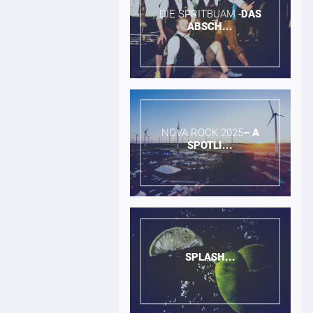
DIE SPRITBUAM -​
DAS
ABSCH...
NOVA ROCK 2025​
–
A
SPOTLI...
SPLASH...