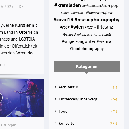
#kramladen
#pop
#wienentdecken
0th 2025
DE
#thepowerofraw
#portraits
#indie
#musicphotography
#covid19
ey), eine Künstlerin &
#wien
#firletanz
#rock
#jazz
em Land in Österreich
#mariazell
#baulueckenkonzerte
rness und LGBTQIA+
#singersongwriter
#vienna
n der Öffentlichkeit
#foodphotography
 werden. Wenn doc...
RE
Kategorien
Architektur
(2)
Entdecken/Unterwegs
(24)
Food
(22)
Konzerte
(133)
taltungen