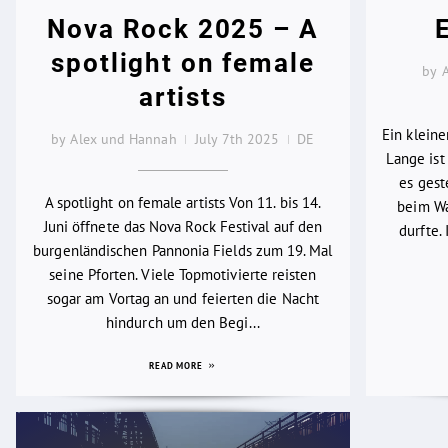
Nova Rock 2025 – A
spotlight on female
by 
artists
Ein klein
by Alex und Hannah
July 7th 2025
DE
Lange ist 
es gest
A spotlight on female artists Von 11. bis 14.
beim Wa
Juni öffnete das Nova Rock Festival auf den
durfte.
burgenländischen Pannonia Fields zum 19. Mal
seine Pforten. Viele Topmotivierte reisten
sogar am Vortag an und feierten die Nacht
hindurch um den Begi...
READ MORE