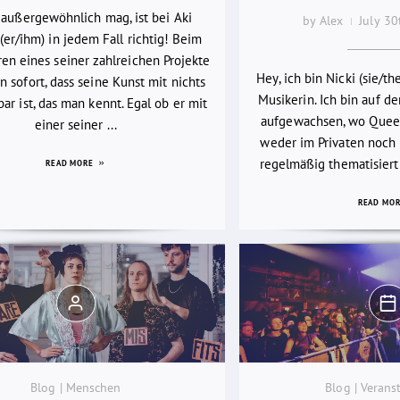
 außergewöhnlich mag, ist bei Aki
by Alex
July 3
(er/ihm) in jedem Fall richtig! Beim
en eines seiner zahlreichen Projekte
Hey, ich bin Nicki (sie/th
 sofort, dass seine Kunst mit nichts
Musikerin. Ich bin auf d
bar ist, das man kennt. Egal ob er mit
aufgewachsen, wo Quee
einer seiner ...
weder im Privaten noch i
regelmäßig thematisiert
READ MORE
READ MO
Blog | Menschen
Blog | Verans