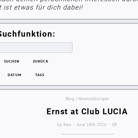
ist etwas für dich dabei!
Suchfunktion:
SUCHEN
ZURÜCK
DATUM
TAGS
Blog | Veranstaltungen
Ernst at Club LUCIA
by Alex
June 18th 2026
DE