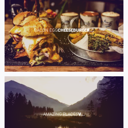
BACON EGG​
CHEESEBURGER...
AMAZING PLACES​
V...