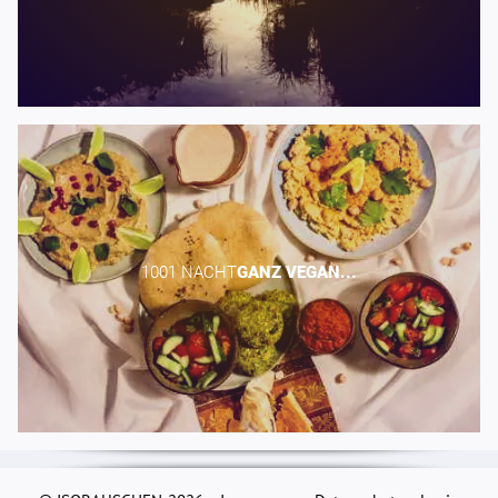
1001 NACHT​
GANZ
VEGAN...