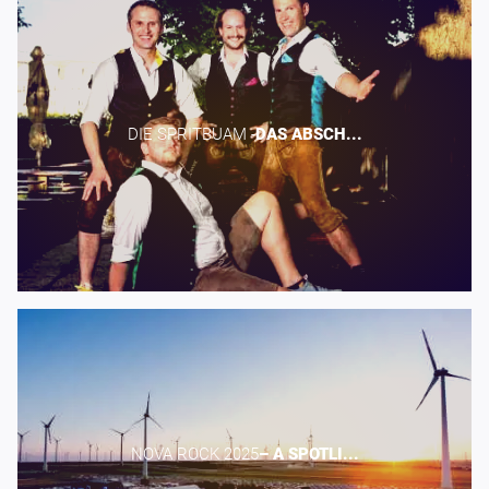
DIE SPRITBUAM -​
DAS
ABSCH...
NOVA ROCK 2025​
–
A
SPOTLI...